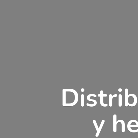
Distri
y h