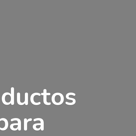
oductos
para