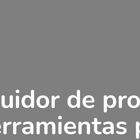
buidor de pr
erramientas