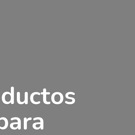
oductos
para