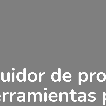
buidor de pr
erramientas