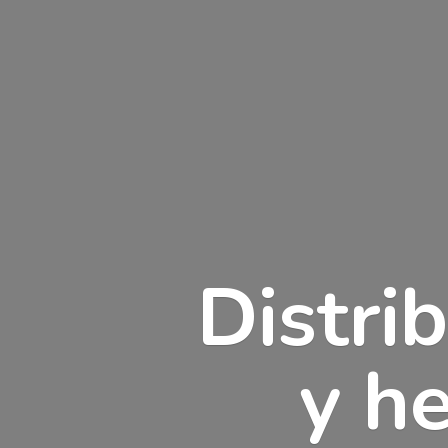
Distri
y h